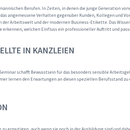
männischen Berufen. In Zeiten, in denen die junge Generation vor
 das angemessene Verhalten gegenüber Kunden, Kollegen und Vorg
 der Arbeitswelt und der modernen Business-Etikette. Das Wissen
e erkennen, welchen Einfluss ein professioneller Auftritt und p
ELLTE IN KANZLEIEN
es Seminar schafft Bewusstsein für das besonders sensible Arbeit
mer lernen den Erwartungen an diesen speziellen Berufsstand z
ON
 zu ermutigen, auch wenn sie noch in der Ausbildung sind und dah