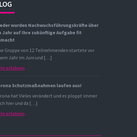
LOG
eder wurden Nachwuchsführungskräfte über
n Jahr auf Ihre zukünftige Aufgabe fit
emacht
ne Gruppe von 12 Teilnehmenden startete vor
nem Jahr im Juni und […]
hr erfahren
rona Schutzmaßnahmen laufen aus!
rona hat Vieles verändert und es ploppt immer
ch hier und da […]
hr erfahren