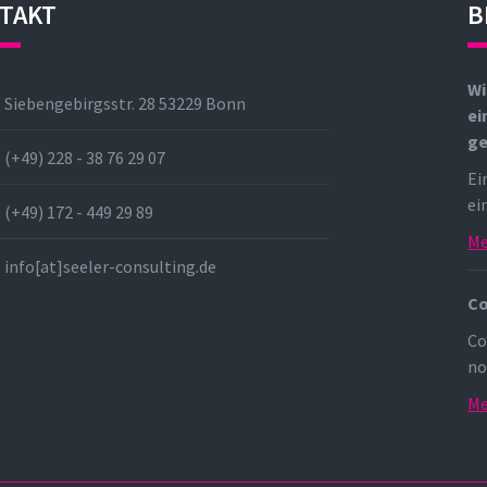
TAKT
B
Wi
Siebengebirgsstr. 28 53229 Bonn
ei
g
(+49) 228 - 38 76 29 07
Ei
ei
(+49) 172 - 449 29 89
Me
info[at]seeler-consulting.de
Co
Co
no
Me