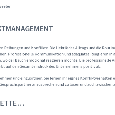
 Seeler
IKTMANAGEMENT
eibungen und Konflikte. Die Hektik des Alltags und die Routine 
hen. Professionelle Kommunikation und adäquates Reagieren in 
n, wo der Bauch emotional reagieren möchte. Die professionelle
ärbt auf den Gesamteindruck des Unternehmens positiv ab.
ehmen und einzuordnen. Sie lernen ihr eignes Konfliktverhalten 
r Gesprächspartner anzusprechen und zu lösen und auch zwischen 
KETTE…