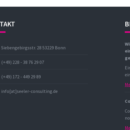
TAKT
B
Wi
Siebengebirgsstr. 28 53229 Bonn
ei
g
(+49) 228 - 38 76 29 07
Ei
ei
(+49) 172 - 449 29 89
Me
info[at]seeler-consulting.de
Co
Co
no
Me