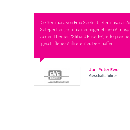
eler
Die Seminare von Frau Seeler bieten unseren A
rkshops mit
Gelegenheit, sich in einer angenehmen Atmos
ührt in
zu den Themen "Stil und Etikette", "erfolgreich
"geschliffenes Auftreten" zu beschaffen.
Jan-Peter Ewe
Geschäftsführer