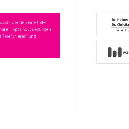
uszubildenden eine tolle
Die Resonanz der Teilnehmerinnen 
phäre Tipps und Anregungen
darin, dass die Feedbacks fast aus
es Telefonieren" und