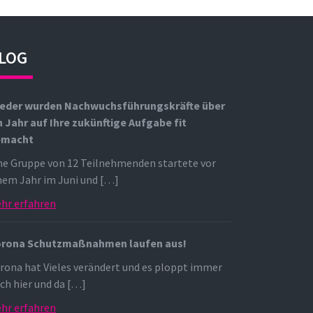
LOG
eder wurden Nachwuchsführungskräfte über
n Jahr auf Ihre zukünftige Aufgabe fit
emacht
ne Gruppe von 12 Teilnehmenden startete vor
nem Jahr im Juni und […]
hr erfahren
rona Schutzmaßnahmen laufen aus!
rona hat Vieles verändert und es ploppt immer
ch hier und da […]
hr erfahren